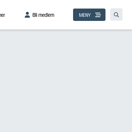
er
Bli medlem
MENY