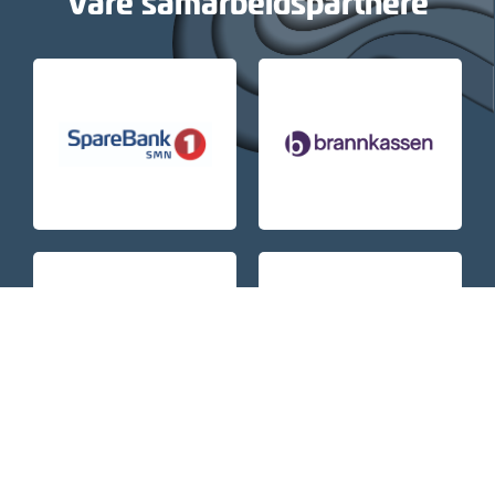
Våre samarbeidspartnere