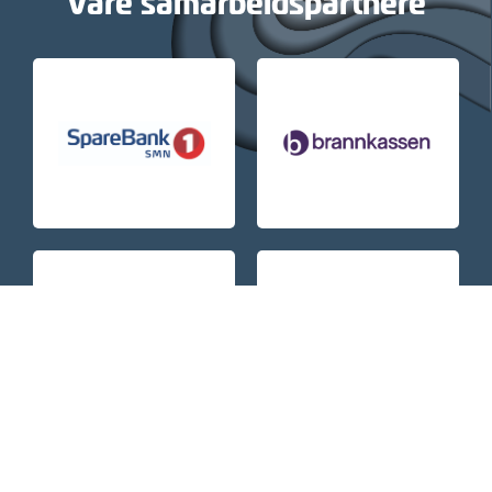
Våre samarbeidspartnere