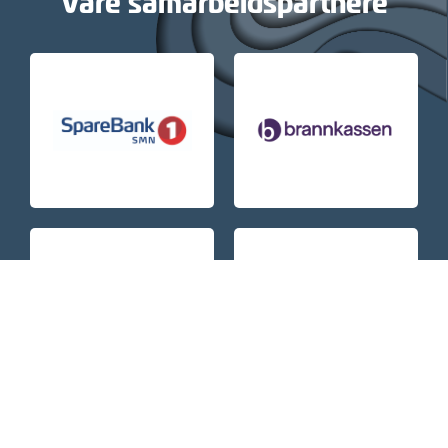
Våre samarbeidspartnere