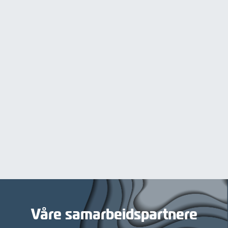
Våre samarbeidspartnere