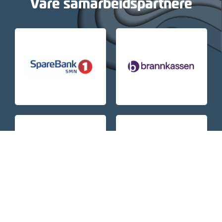
Våre samarbeidspartnere