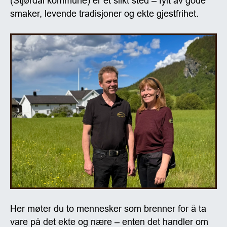
(Stjørdal kommune) er et slikt sted – fylt av gode
smaker, levende tradisjoner og ekte gjestfrihet.
Her møter du to mennesker som brenner for å ta
vare på det ekte og nære – enten det handler om