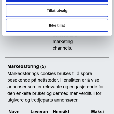
Analytics about
the visitor's
Tillat utvalg
device and
behavior. Tracks
Ikke tillat
the visitor across
devices and
marketing
channels.
Markedsføring (5)
Markedsførings-cookies brukes til å spore
besøkende på nettsteder. Hensikten er å vise
annonser som er relevante og engasjerende for
den enkelte bruker og dermed mer verdifull for
utgivere og tredjeparts annonsører.
Navn
Leveran
Hensikt
Maksi