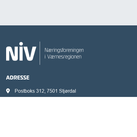
ADRESSE
Postboks 312, 7501 Stjørdal
Besøksadresse/kontor Kjøpmannsgata 10
KONTAKT OSS
post@nivr.no