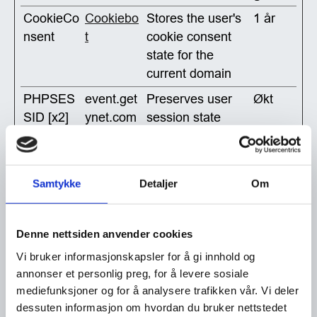
CookieCo
Cookiebo
Stores the user's
1 år
nsent
t
cookie consent
state for the
current domain
PHPSES
event.get
Preserves user
Økt
SID [x2]
ynet.com
session state
nivr.no
across page
requests.
Samtykke
Detaljer
Om
Statistikk (2)
Statistikk-cookies hjelper eiere til å forstå
Denne nettsiden anvender cookies
hvordan besøkende kommuniserer med
Vi bruker informasjonskapsler for å gi innhold og
nettsteder ved å samle inn og rapportere
annonser et personlig preg, for å levere sosiale
informasjon anonymt.
mediefunksjoner og for å analysere trafikken vår. Vi deler
dessuten informasjon om hvordan du bruker nettstedet
Navn
Leveran
Hensikt
Maksi