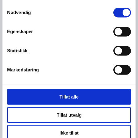
Korrektur vil bli tilsendt før publisering.
Samtykkevalg
Nødvendig
Egenskaper
Statistikk
Markedsføring
Tillat alle
Tillat utvalg
Ikke tillat