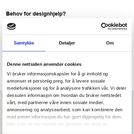
Behov for designhjelp?
Ønsker dere hjelp med utforming av annonsen
(bilde og lenke tilsendes), koster dette kr 500,- per
time. Korrektur vil bli tilsendt før publisering.
Samtykke
Detaljer
Om
Ta kontakt under!
Send en e-post
Denne nettsiden anvender cookies
99697909
Vi bruker informasjonskapsler for å gi innhold og
annonser et personlig preg, for å levere sosiale
mediefunksjoner og for å analysere trafikken vår. Vi deler
Kontaktperson
dessuten informasjon om hvordan du bruker nettstedet
vårt, med partnerne våre innen sosiale medier,
Behov for designhjelp?
annonsering og analysearbeid, som kan kombinere den
Ønsker dere hjelp med utforming av annonsen
med annen informasjon du har gjort tilgjengelig for dem,
eller som de har samlet inn gjennom din bruk av
(bilde og lenke tilsendes), koster dette kr 500,- per
tjenestene deres.
time.