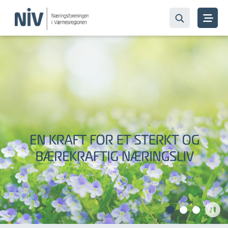
Bli med i fellesskapet - bli
medlem i dag!
Les mer her!