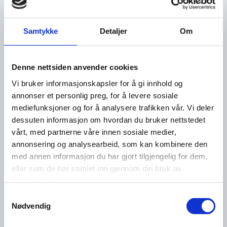
Les flere nyheter
Samtykke
Detaljer
Om
Denne nettsiden anvender cookies
Vi bruker informasjonskapsler for å gi innhold og
annonser et personlig preg, for å levere sosiale
mediefunksjoner og for å analysere trafikken vår. Vi deler
dessuten informasjon om hvordan du bruker nettstedet
vårt, med partnerne våre innen sosiale medier,
annonsering og analysearbeid, som kan kombinere den
med annen informasjon du har gjort tilgjengelig for dem,
eller som de har samlet inn gjennom din bruk av
tjenestene deres.
Samtykkevalg
Nødvendig
23. juli