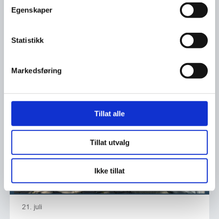
Egenskaper
Ser du etter en ny jobb?
Statistikk
Markedsføring
Tillat alle
Tillat utvalg
Ikke tillat
21. juli