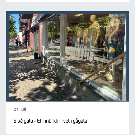
21. juli
5 på gata - Et innblikk i livet i gågata