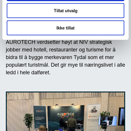
sammenlignet med hva det kan ta av tid å komme
Tillat utvalg
seg fra en hvilken som helst flyplass og inn til et
hovedkontor. Når det er sagt så er AUROTECH
stolt av Tydal og prøver å bruke næringslivet for
Ikke tillat
hva det er verdt i slike sammenhenger.
AUROTECH verdsetter høyt at NIV strategisk
jobber med hotell, restauranter og turisme for å
bidra til å bygge merkevaren Tydal som et mer
populært turistmål. Det gir mye til næringslivet i alle
ledd i hele dalføret.