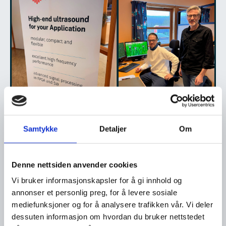
Samtykke
Detaljer
Om
Vitencamp i Tydal
Denne nettsiden anvender cookies
Vi bruker informasjonskapsler for å gi innhold og
Hvert år i høstferien, som en del av
Tydalsvukku
,
annonser et personlig preg, for å levere sosiale
er det Vitencamp i Tydal, et gratis lærings- og
mediefunksjoner og for å analysere trafikken vår. Vi deler
aktivitetsarrangement for barn og ungdom i
dessuten informasjon om hvordan du bruker nettstedet
Tydalshallen, som arrangeres av Tydal kommune i