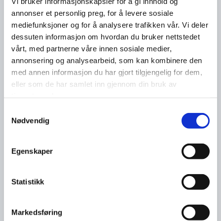
Vi bruker informasjonskapsler for å gi innhold og
annonser et personlig preg, for å levere sosiale
mediefunksjoner og for å analysere trafikken vår. Vi deler
dessuten informasjon om hvordan du bruker nettstedet
NiV fronter viktige saker for næringslivet og våre
vårt, med partnerne våre innen sosiale medier,
utfordringer og forventninger på en god måte. De
annonsering og analysearbeid, som kan kombinere den
setter søkelyset på dagsaktuelle temaer og
med annen informasjon du har gjort tilgjengelig for dem,
tilrettelegger for forutsigbare rammevilkår, noe som
eller som de har samlet inn gjennom din bruk av
er avgjørende for stabil drift og langsiktig
tjenestene deres.
planlegging.
Samtykkevalg
Nødvendig
Gjennom deres arbeid mot både kommune og
næringsliv har vi sett forbedret samarbeid og økte
Egenskaper
forutsetninger for å lykkes med våre prosjekter.
NiV er en viktig støttespiller for Fossli AS, spesielt i
Statistikk
vår satsing på innovasjon og utvikling.
Markedsføring