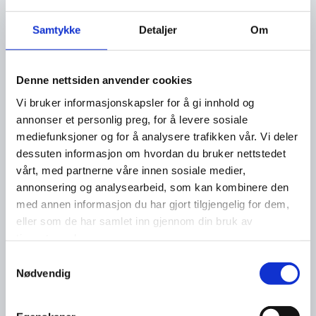
Les flere nyheter
Samtykke
Detaljer
Om
Denne nettsiden anvender cookies
Vi bruker informasjonskapsler for å gi innhold og
annonser et personlig preg, for å levere sosiale
mediefunksjoner og for å analysere trafikken vår. Vi deler
dessuten informasjon om hvordan du bruker nettstedet
vårt, med partnerne våre innen sosiale medier,
annonsering og analysearbeid, som kan kombinere den
med annen informasjon du har gjort tilgjengelig for dem,
eller som de har samlet inn gjennom din bruk av
tjenestene deres.
Samtykkevalg
Nødvendig
23. juli
Ser du etter en ny jobb?