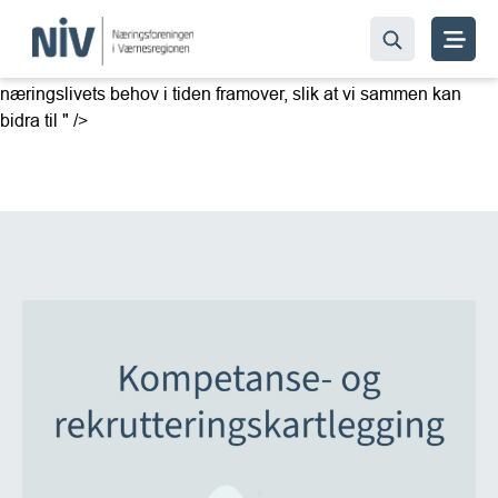
Næringsforeningen i Værnesregionen gjennomfører nå en ny
kartlegging av hvilke kompetanse- og rekrutteringsbehov
bedriftene i regionen har. Målet er å få bedre innsikt i
næringslivets behov i tiden framover, slik at vi sammen kan
bidra til " />