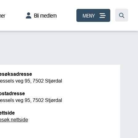
er
Bli medlem
MENY
esøksadresse
ssels veg 95, 7502 Stjørdal
ostadresse
ssels veg 95, 7502 Stjørdal
ettside
esøk nettside