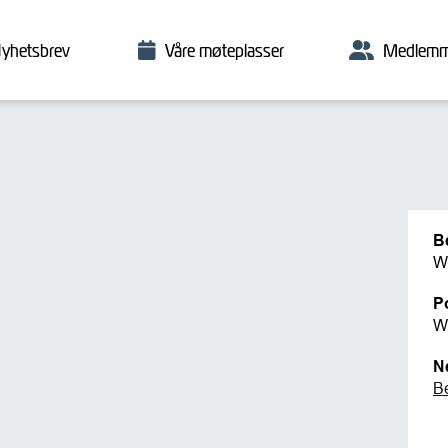
yhetsbrev
Våre møteplasser
Medlemm
B
We
P
We
N
B