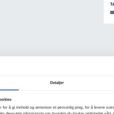
T
Detaljer
ookies
 for å gi innhold og annonser et personlig preg, for å levere sos
deler dessuten informasjon om hvordan du bruker nettstedet vårt,