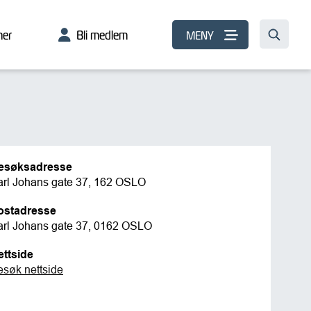
er
Bli medlem
MENY
esøksadresse
arl Johans gate 37, 162 OSLO
ostadresse
arl Johans gate 37, 0162 OSLO
ettside
esøk nettside