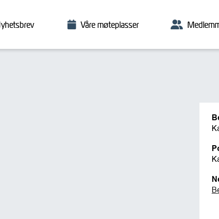
yhetsbrev
Våre møteplasser
Medlemm
B
K
P
K
N
B