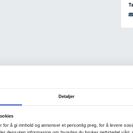
T
Detaljer
ookies
 for å gi innhold og annonser et personlig preg, for å levere sos
deler dessuten informasjon om hvordan du bruker nettstedet vårt,