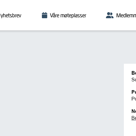
yhetsbrev
Våre møteplasser
Medlemm
B
S
P
P
N
B