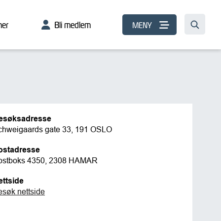
er
Bli medlem
MENY
esøksadresse
chweigaards gate 33, 191 OSLO
ostadresse
ostboks 4350, 2308 HAMAR
ettside
esøk nettside