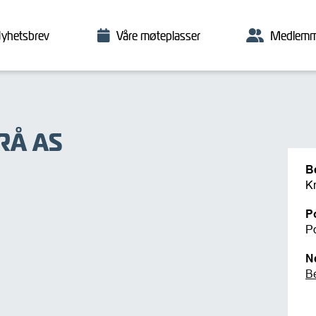
yhetsbrev
Våre møteplasser
Medlemm
RÅ AS
B
K
P
P
N
B