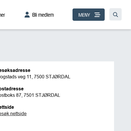
er
Bli medlem
MENY
esøksadresse
rogstads veg 11, 7500 STJØRDAL
ostadresse
ostboks 87, 7501 STJØRDAL
ettside
esøk nettside