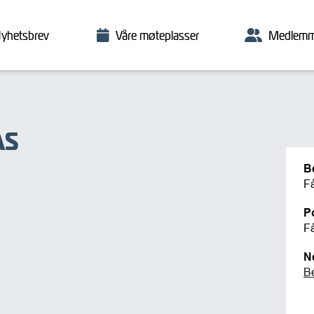
yhetsbrev
Våre møteplasser
Medlemm
AS
B
F
P
F
N
B