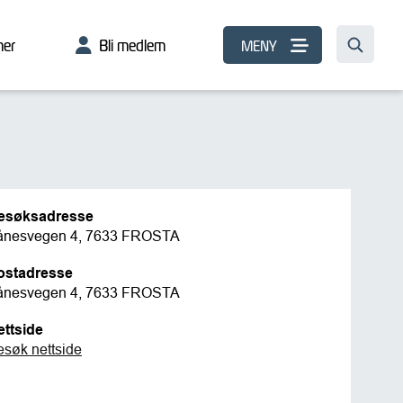
er
Bli medlem
MENY
esøksadresse
ånesvegen 4, 7633 FROSTA
ostadresse
ånesvegen 4, 7633 FROSTA
ettside
esøk nettside