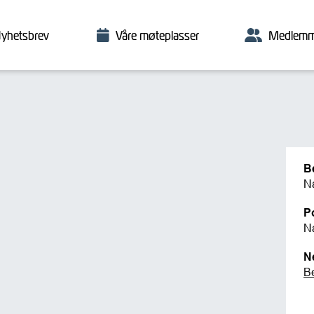
yhetsbrev
Våre møteplasser
Medlemm
B
N
P
N
N
B