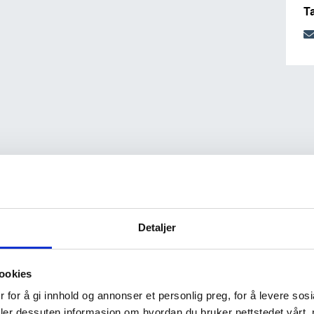
T
Detaljer
ookies
 for å gi innhold og annonser et personlig preg, for å levere sos
deler dessuten informasjon om hvordan du bruker nettstedet vårt,