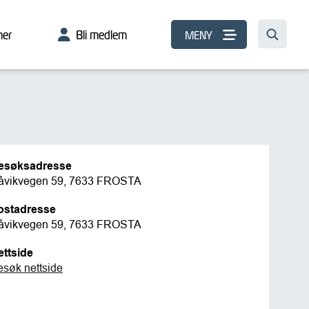
er
Bli medlem
MENY
esøksadresse
åvikvegen 59, 7633 FROSTA
ostadresse
åvikvegen 59, 7633 FROSTA
ettside
esøk nettside