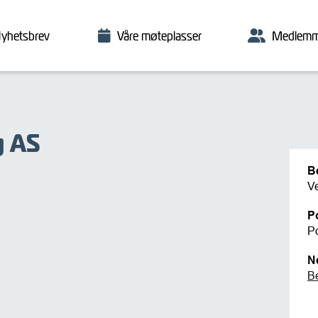
yhetsbrev
Våre møteplasser
Medlemm
g AS
B
V
P
P
N
B