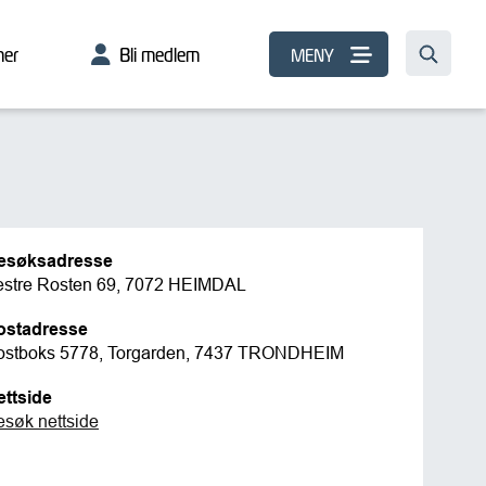
er
Bli medlem
MENY
esøksadresse
estre Rosten 69, 7072 HEIMDAL
ostadresse
ostboks 5778, Torgarden, 7437 TRONDHEIM
ettside
esøk nettside