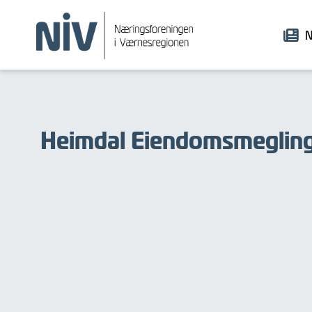
N
Heimdal Eiendomsmeglin