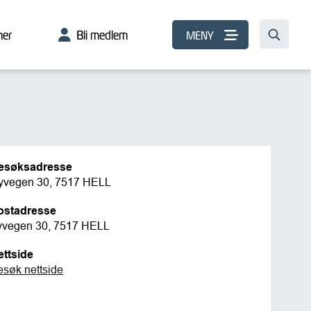
er
Bli medlem
MENY
esøksadresse
yvegen 30, 7517 HELL
ostadresse
yvegen 30, 7517 HELL
ettside
esøk nettside