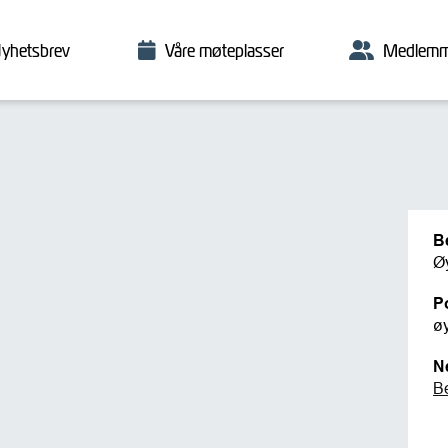
yhetsbrev
Våre møteplasser
Medlemm
B
Ø
P
ø
N
B