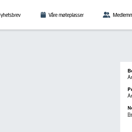
yhetsbrev
Våre møteplasser
Medlemm
B
Å
P
Å
N
B