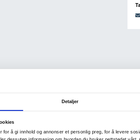
T
Detaljer
ookies
 for å gi innhold og annonser et personlig preg, for å levere sos
deler dessuten informasjon om hvordan du bruker nettstedet vårt,