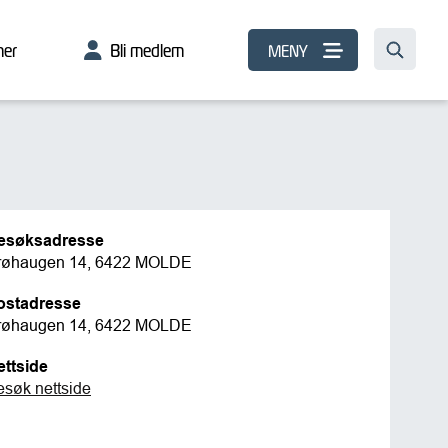
er
Bli medlem
MENY
esøksadresse
røhaugen 14, 6422 MOLDE
ostadresse
røhaugen 14, 6422 MOLDE
ettside
esøk nettside