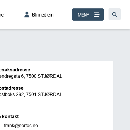
er
Bli medlem
MENY
esøksadresse
øndregata 6, 7500 STJØRDAL
ostadresse
ostboks 292, 7501 STJØRDAL
a kontakt
frank@nortec.no