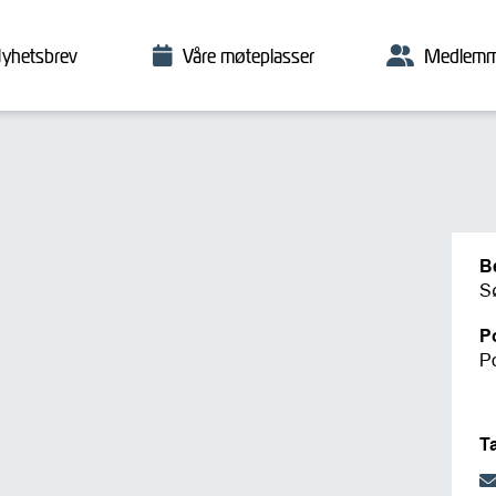
yhetsbrev
Våre møteplasser
Medlemm
B
S
P
P
T