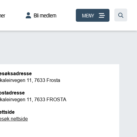
er
Bli medlem
MENY
esøksadresse
kaleirvegen 11, 7633 Frosta
ostadresse
ikaleirvegen 11, 7633 FROSTA
ettside
esøk nettside