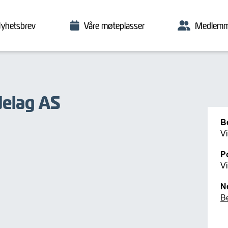
yhetsbrev
Våre møteplasser
Medlemm
delag AS
B
Vi
P
V
N
B