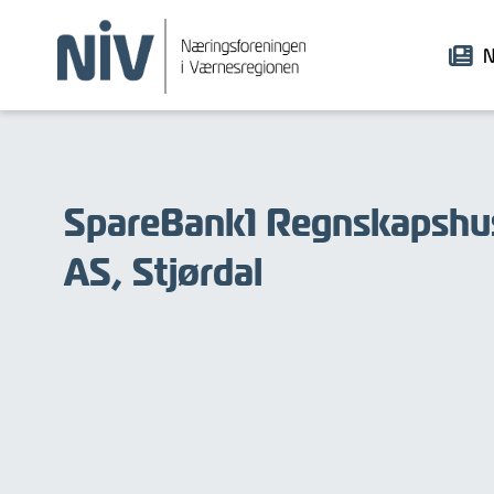
N
SpareBank1 Regnskapsh
AS, Stjørdal