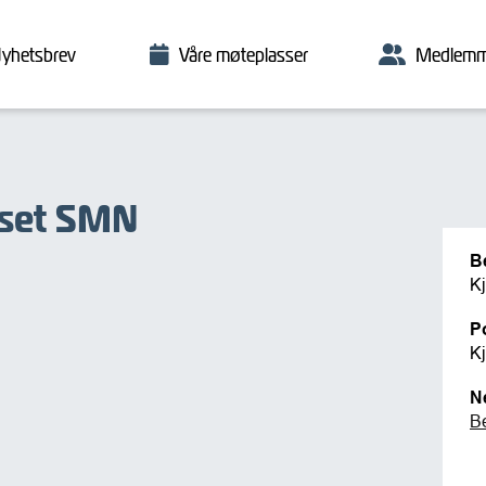
yhetsbrev
Våre møteplasser
Medlemm
uset SMN
B
K
P
K
N
B