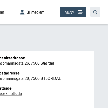
er
Bli medlem
MENY
esøksadresse
jøpmannsgata 26, 7500 Stjørdal
ostadresse
jøpmannsgata 26, 7500 STJØRDAL
ettside
esøk nettside