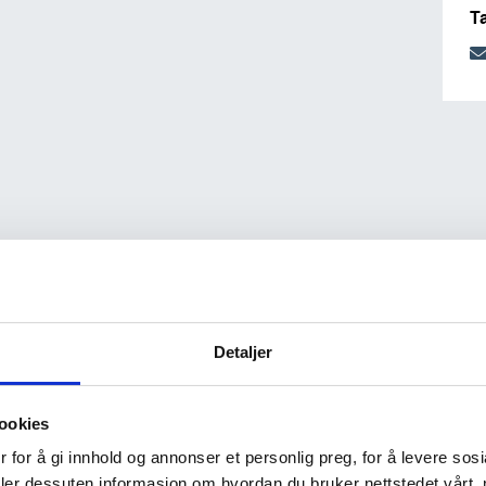
T
Detaljer
ookies
 for å gi innhold og annonser et personlig preg, for å levere sos
deler dessuten informasjon om hvordan du bruker nettstedet vårt,