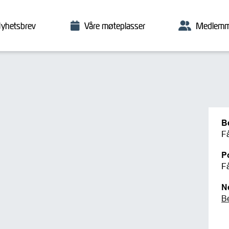
yhetsbrev
Våre møteplasser
Medlemm
B
F
P
F
N
B