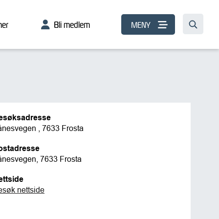
er
Bli medlem
MENY
esøksadresse
ånesvegen , 7633 Frosta
ostadresse
ånesvegen, 7633 Frosta
ettside
esøk nettside