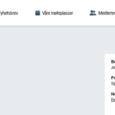
yhetsbrev
Våre møteplasser
Medlemm
B
J
P
S
N
B