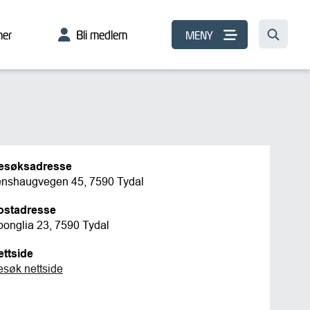
er
Bli medlem
MENY
esøksadresse
enshaugvegen 45, 7590 Tydal
ostadresse
ponglia 23, 7590 Tydal
ettside
esøk nettside