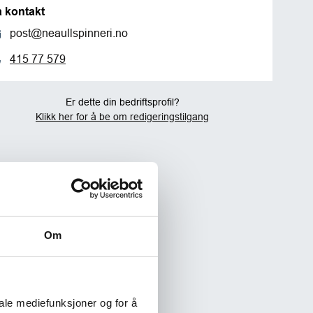
a kontakt
post@neaullspinneri.no
415 77 579
Er dette din bedriftsprofil?
Klikk her for å be om redigeringstilgang
Om
iale mediefunksjoner og for å