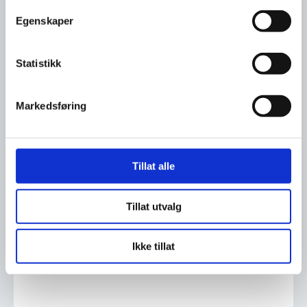
Egenskaper
Les flere nyheter
Statistikk
Markedsføring
Tillat alle
Tillat utvalg
Ikke tillat