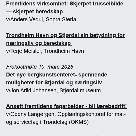
Fremtidens virksomhet: Skjerpet trusselbilde
— skjerpet beredskap
v/Anders Vedul, Sopra Steria
Trondheim Havn og Stjørdal sin betydning for
næringsliv og beredskap
v/Terje Meisler, Trondheim Havn
Frokostmøte 10. mars 2026
Det nye bergkunstsenteret- spennende
muligheter for Stjørdal og næringsliv
v/Jon Arild Johansen, Stjørdal museum
Ansett fremtidens fagarbeider - bli lærebedrift!
v/Oddny Langørgen, Opplæringskontoret for mat-
og servicefag i Trøndelag (OKMS)