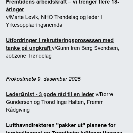
Fremtidens arbeidskraft – vi trenger flere 18-
åringer
v/Marte Løvik, NHO Trøndelag og leder i
Yrkesopplæringsnemda
Utfordringer i rekrutteringsprosessen med
tanke på ungkraft
v/Gunn Iren Berg Svendsen,
Jobzone Trøndelag
Frokostmøte 9. desember 2025
LederGnist - 3 gode råd til en leder
v/Børre
Gundersen og Trond Inge Halten, Fremm
Rådgiving
Lufthavndirektøren "pakker ut" planene for
teminalbygget og Trondheim lufthavn Værnes